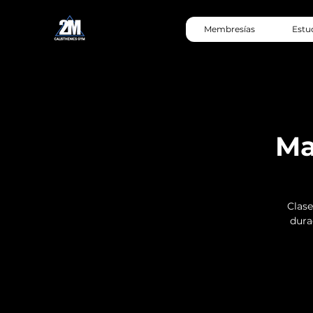
Membresías
Estu
Ma
Clase
durac