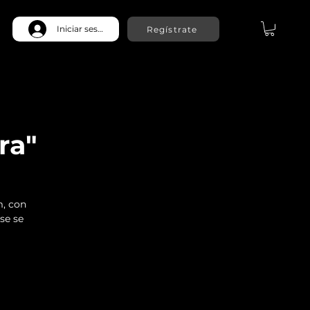
Iniciar sesión
Regístrate
ra"
m, con
ase se