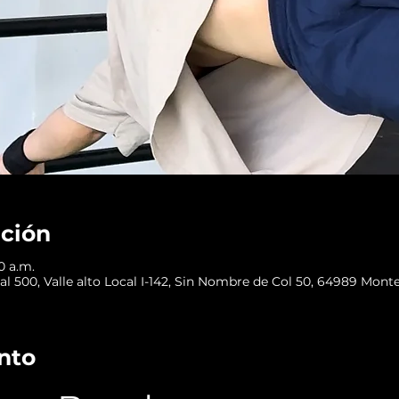
ación
0 a.m.
l 500, Valle alto Local I-142, Sin Nombre de Col 50, 64989 Monter
nto