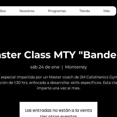
dios
Nosotros
Programas
Tienda
Más
ster Class MTY "Bande
sáb 24 de ene
  |  
Monterrey
 especial impartida por un Master coach de 2M Calisthenics Gy
ión de 1:30 hrs, enfocada a desarrollar skills específicos. Esta cl
imparte una vez al mes.
Las entradas no están a la venta
Ver otros eventos