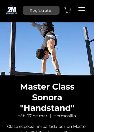
Regístrate
Master Class
Sonora
"Handstand"
sáb 07 de mar
  |  
Hermosillo
Clase especial impartida por un Master