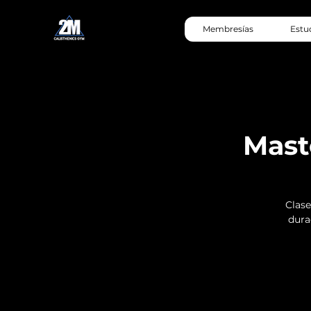
Membresías
Estu
Mast
Clase
durac