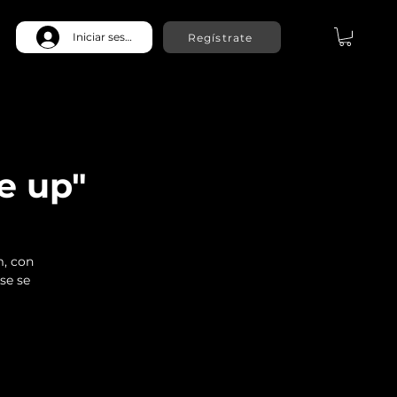
Iniciar sesión
Regístrate
e up"
m, con
ase se