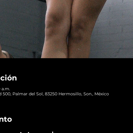
ación
0 a.m.
d 500, Palmar del Sol, 83250 Hermosillo, Son., México
nto