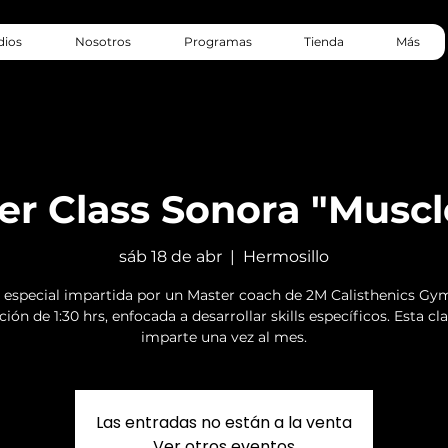
dios
Nosotros
Programas
Tienda
Más
er Class Sonora "Muscl
sáb 18 de abr
  |  
Hermosillo
 especial impartida por un Master coach de 2M Calisthenics Gy
ión de 1:30 hrs, enfocada a desarrollar skills específicos. Esta cl
imparte una vez al mes.
Las entradas no están a la venta
Ver otros eventos