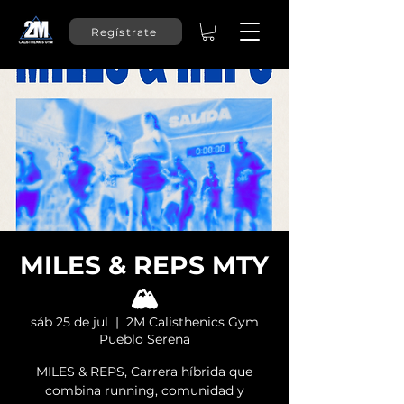
Regístrate
MILES & REPS MTY
🏔️
sáb 25 de jul
  |  
2M Calisthenics Gym
Pueblo Serena
MILES & REPS, Carrera híbrida que
combina running, comunidad y