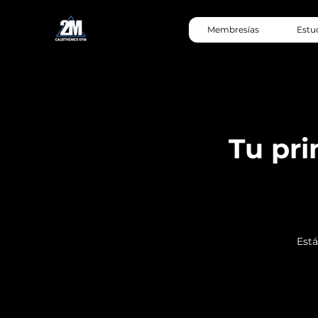
Membresías
Estu
Tu pri
Está