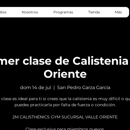
dios
Nosotros
Programas
Tienda
Más
mer clase de Calistenia 
Oriente
dom 14 de jul
  |  
San Pedro Garza García
 clase es ideal para ti si crees que la calistenia es muy difícil o q
puedes practicarla por falta de fuerza o condición.
2M CALISTHENICS GYM SUCURSAL VALLE ORIENTE
Clase exclusiva para miembros nuevos.