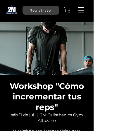
Regístrate
Workshop "Cómo
incrementar tus
reps"
sáb 11 de jul
  |  
2M Calisthenics Gym
Altozano