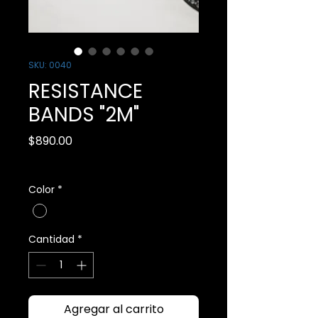
SKU: 0040
RESISTANCE
BANDS "2M"
Precio
$890.00
IVA incluido
Color
*
Cantidad
*
Agregar al carrito