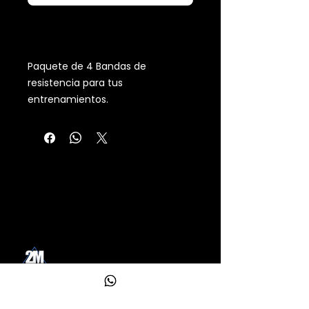
Realizar compra
Paquete de 4 Bandas de
resistencia para tus
entrenamientos.
LIGHT BAND : 15-35 LB
MEDIUM BAND : 25 -65 LB
HEAVY BAND : 40-90 LB
ULTRA BAND : 50-125 LB
Operado por: