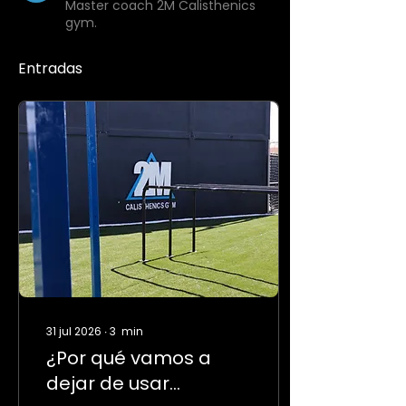
Master coach 2M Calisthenics
gym.
Entradas
31 jul 2026
∙
3
min
¿Por qué vamos a
dejar de usar