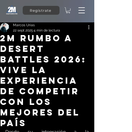
Regístrate
Marcos Urias
22 sept 2025
4 min de lectura
2M rumbo a
Desert
Battles 2026:
Vive la
experiencia
de competir
con los
mejores del
país
Desde su integración a la 