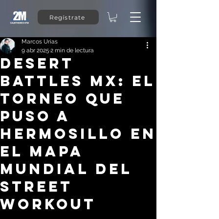
Regístrate
Marcos Urias
9 abr 2025
2 min de lectura
Desert
Battles MX: El
Torneo Que
Puso a
Hermosillo en
el Mapa
Mundial del
Street
Workout