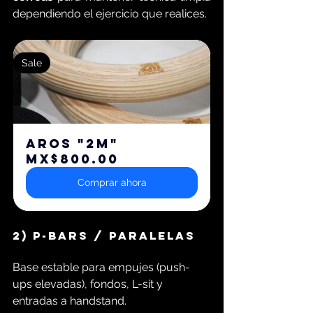
dependiendo el ejercicio que realices.
Sale
AROS "2M"
MX$800.00
Comprar ahora
2) P-bars / paralelas
Base estable para empujes (push-
ups elevadas), fondos, L-sit y 
entradas a handstand.