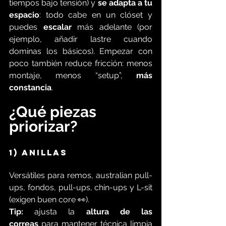
tiempos bajo tensión) y 
se adapta a tu 
espacio
: todo cabe en un clóset y 
puedes 
escalar
 más adelante (por 
ejemplo, añadir lastre cuando 
dominas los básicos). Empezar con 
poco también reduce fricción: menos 
montaje, menos “setup”, 
más 
constancia
.
¿Qué piezas 
priorizar?
1) Anillas
Versátiles para remos, australian pull-
ups, fondos, pull-ups, chin-ups y L-sit 
(exigen buen core 👀).
Tip:
 ajusta la 
altura de las 
correas
 para mantener técnica limpia 