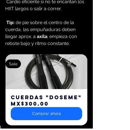
 Cardio eficiente si no te encantan los 
HIIT largos o salir a correr.
Tip:
 de pie sobre el centro de la 
cuerda, las empuñaduras deben 
llegar aprox. a 
axila
; empieza con 
rebote bajo y ritmo constante.
Sale
CUERDAS "DOSEME"
MX$300.00
Comprar ahora