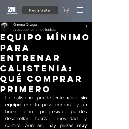
Regístrate
Ximena Ortega
21 oct 2025
2 min de lectura
Equipo mínimo
para
ENTRENAR
calistenia:
qué comprar
primero
La calistenia puede entrenarse 
sin 
equipo
: con tu peso corporal y un 
buen plan progresivo puedes 
desarrollar fuerza, movilidad y 
control. Aun así, hay piezas 
muy 