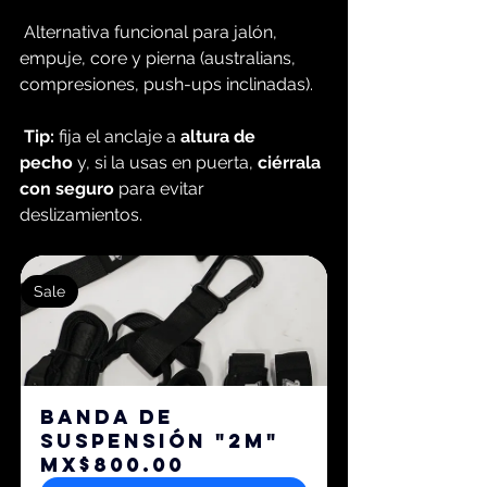
 Alternativa funcional para jalón, 
empuje, core y pierna (australians, 
compresiones, push-ups inclinadas).
Tip:
 fija el anclaje a 
altura de 
pecho
 y, si la usas en puerta, 
ciérrala 
con seguro
 para evitar 
deslizamientos.
Sale
Banda de 
suspensión "2M"
MX$800.00