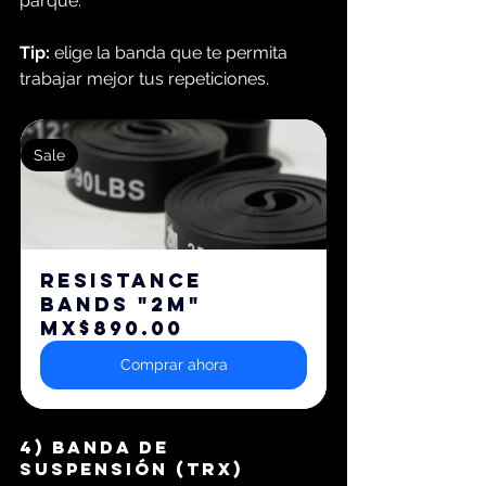
parque.
Tip:
 elige la banda que te permita 
trabajar mejor tus repeticiones.
Sale
RESISTANCE 
BANDS "2M"
MX$890.00
Comprar ahora
4) B
anda de 
suspensión (TRX)