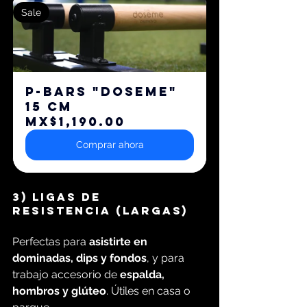
Sale
P-BARS "DOSEME" 
15 cm
MX$1,190.00
Comprar ahora
3) Ligas de 
resistencia (LARGAS)
Perfectas para 
asistirte en 
dominadas, dips y fondos
, y para 
trabajo accesorio de 
espalda, 
hombros y glúteo
. Útiles en casa o 