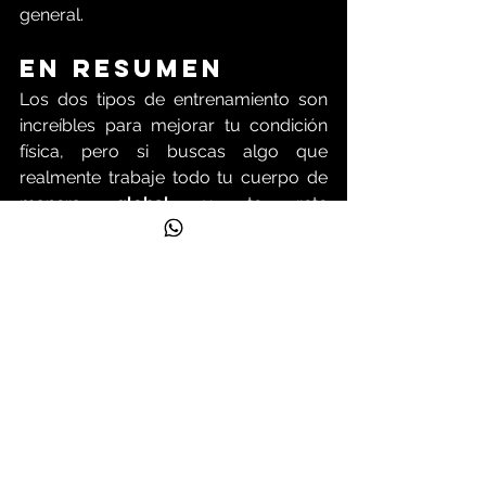
general.
En resumen
Los dos tipos de entrenamiento son 
increíbles para mejorar tu condición 
física, pero si buscas algo que 
realmente trabaje todo tu cuerpo de 
manera 
global
 y te rete 
constantemente, la 
calistenia
 es la 
opción para ti.
Si lo que quieres es un entrenamiento 
que te mantenga motivado, 
desafiante y te ayude a controlar tu 
cuerpo en todas sus formas, dale una 
oportunidad a la calistenia. 